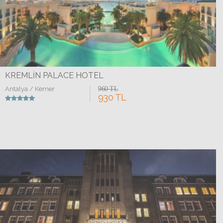
KREMLIN PALACE HOTEL
Antalya / Kemer
960 TL
930 TL
Detaylar