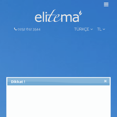
TÜRKÇE
TL
0252 612 3544
Dikkat !