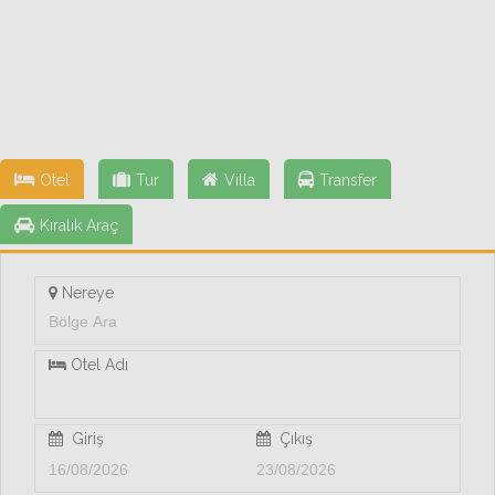
Otel
Tur
Villa
Transfer
Kiralık Araç
Nereye
Otel Adı
Giriş
Çıkış